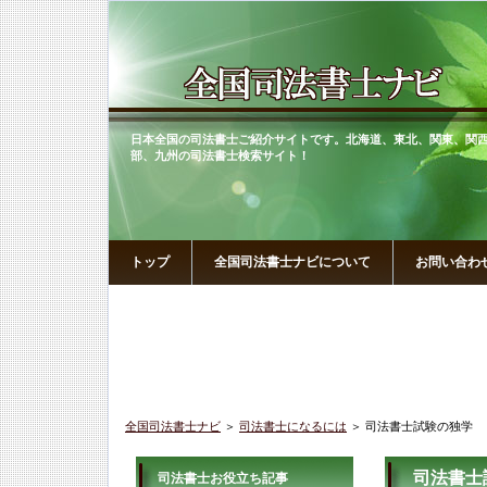
日本全国の司法書士ご紹介サイトです。北海道、東北、関東、関
部、九州の司法書士検索サイト！
トップ
全国司法書士ナビについて
お問い合わ
全国司法書士ナビ
＞
司法書士になるには
＞ 司法書士試験の独学
司法書士
司法書士お役立ち記事