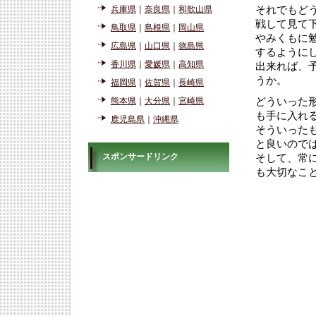
兵庫県
｜
奈良県
｜
和歌山県
それでもど
戦して見て
鳥取県
｜
島根県
｜
岡山県
やみくもに
広島県
｜
山口県
｜
徳島県
するように
香川県
｜
愛媛県
｜
高知県
出来れば、
うか。
福岡県
｜
佐賀県
｜
長崎県
熊本県
｜
大分県
｜
宮崎県
どういった
も手に入れ
鹿児島県
｜
沖縄県
そういった
と良いので
スポンサードリンク
そして、常
も大切なこ