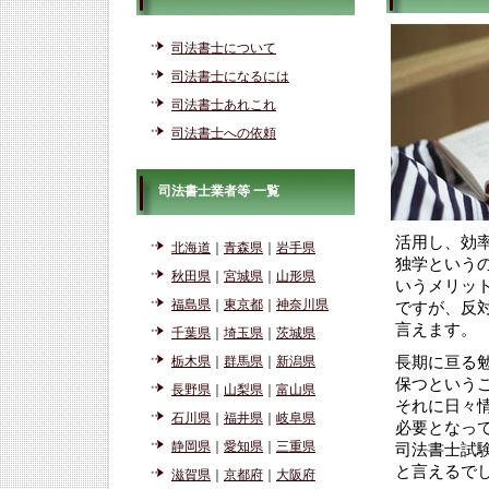
司法書士について
司法書士になるには
司法書士あれこれ
司法書士への依頼
司法書士業者等 一覧
活用し、効
北海道
｜
青森県
｜
岩手県
独学という
秋田県
｜
宮城県
｜
山形県
いうメリッ
福島県
｜
東京都
｜
神奈川県
ですが、反
言えます。
千葉県
｜
埼玉県
｜
茨城県
栃木県
｜
群馬県
｜
新潟県
長期に亘る
保つという
長野県
｜
山梨県
｜
富山県
それに日々
石川県
｜
福井県
｜
岐阜県
必要となっ
静岡県
｜
愛知県
｜
三重県
司法書士試
と言えるで
滋賀県
｜
京都府
｜
大阪府