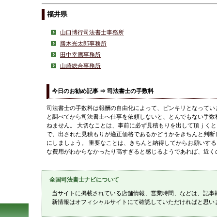
福井県
山口博行司法書士事務所
勝木光太郎事務所
田中幸應事務所
山崎総合事務所
今日のお勧め記事 ⇒ 司法書士の手数料
司法書士の手数料は報酬の自由化によって、ピンキリとなってい
と調べてから司法書士へ仕事を依頼しないと、とんでもない手数
ねません。 大切なことは、事前に必ず見積もりを出して頂ｊくと
で、出された見積もりが適正価格であるかどうかをきちんと判断
にしましょう。 重要なことは、きちんと納得してからお願いする
な費用がわからなかったり高すぎると感じるようであれば、近く
全国司法書士ナビについて
当サイトに掲載されている店舗情報、営業時間、などは、記事
新情報はオフィシャルサイトにて確認していただければと思い