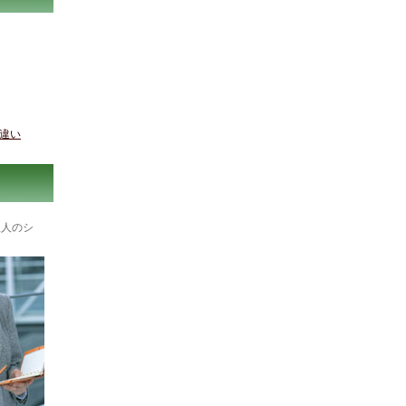
違い
理人のシ