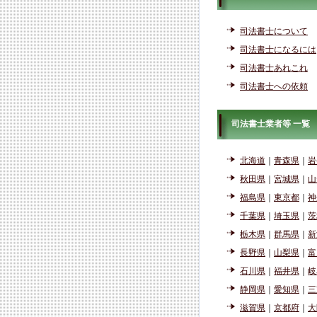
司法書士について
司法書士になるには
司法書士あれこれ
司法書士への依頼
司法書士業者等 一覧
北海道
｜
青森県
｜
岩
秋田県
｜
宮城県
｜
山
福島県
｜
東京都
｜
神
千葉県
｜
埼玉県
｜
茨
栃木県
｜
群馬県
｜
新
長野県
｜
山梨県
｜
富
石川県
｜
福井県
｜
岐
静岡県
｜
愛知県
｜
三
滋賀県
｜
京都府
｜
大