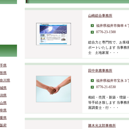
山崎総合事務所
福井県福井市御幸４
0776-23-1500
総合力と専門性で、お客
ポートいたします 当事務
士 土地家屋・・・
手県
田中幸應事務所
形県
奈川県
福井県福井市宝永３
0776-21-6530
城県
潟県
相続・売買・新築・増築
等手続き致します 当事務
山県
屋調査士・行・・・
阜県
重県
阪府
勝木光太郎事務所