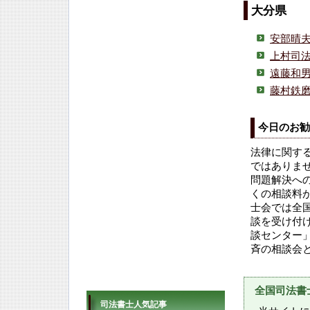
大分県
安部晴
上村司
遠藤和
藤村鉄
今日のお勧
法律に関す
ではありま
問題解決へ
くの相談料
士会では全
談を受け付
談センター
斉の相談会
全国司法書
司法書士人気記事