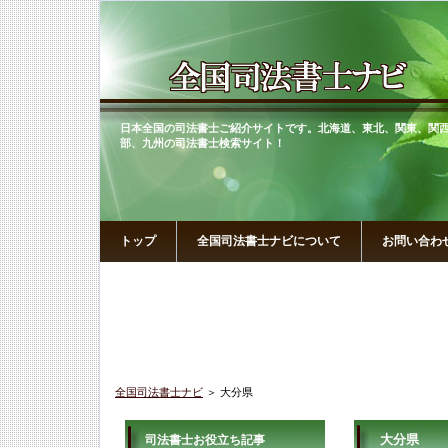
日本全国の司法書士ご紹介サイトです。北海道、東北、関東、関
部、九州の司法書士検索サイト！
トップ
全国司法書士ナビについて
お問い合わ
全国司法書士ナビ
＞ 大分県
大分県
司法書士お役立ち記事