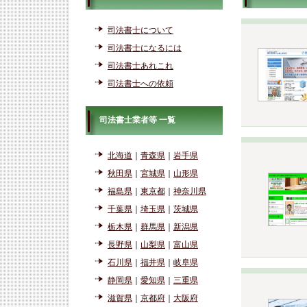
司法書士について
司法書士になるには
司法書士あれこれ
司法書士への依頼
司法書士業者等 一覧
北海道
｜
青森県
｜
岩手県
秋田県
｜
宮城県
｜
山形県
福島県
｜
東京都
｜
神奈川県
千葉県
｜
埼玉県
｜
茨城県
栃木県
｜
群馬県
｜
新潟県
長野県
｜
山梨県
｜
富山県
石川県
｜
福井県
｜
岐阜県
静岡県
｜
愛知県
｜
三重県
滋賀県
｜
京都府
｜
大阪府