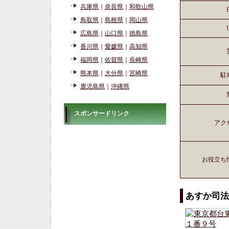
兵庫県
｜
奈良県
｜
和歌山県
鳥取県
｜
島根県
｜
岡山県
広島県
｜
山口県
｜
徳島県
香川県
｜
愛媛県
｜
高知県
福岡県
｜
佐賀県
｜
長崎県
熊本県
｜
大分県
｜
宮崎県
駐
鹿児島県
｜
沖縄県
スポンサードリンク
アク
お役立ち
あすか司法