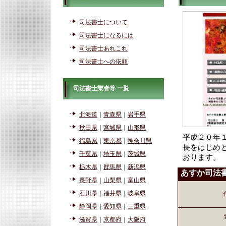
司法書士について
司法書士になるには
司法書士あれこれ
司法書士への依頼
司法書士業者等 一覧
北海道
｜
青森県
｜
岩手県
秋田県
｜
宮城県
｜
山形県
平成２０年
福島県
｜
東京都
｜
神奈川県
長をはじめ
千葉県
｜
埼玉県
｜
茨城県
おります。
栃木県
｜
群馬県
｜
新潟県
あすか司法
長野県
｜
山梨県
｜
富山県
石川県
｜
福井県
｜
岐阜県
静岡県
｜
愛知県
｜
三重県
滋賀県
｜
京都府
｜
大阪府