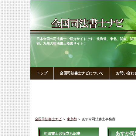
日本全国の司法書士ご紹介サイトです。北海道、東北、関東、関
部、九州の司法書士検索サイト！
トップ
全国司法書士ナビについて
お問い合わ
全国司法書士ナビ
＞
東京都
＞ あすか司法書士事務所
あすか司
司法書士お役立ち記事