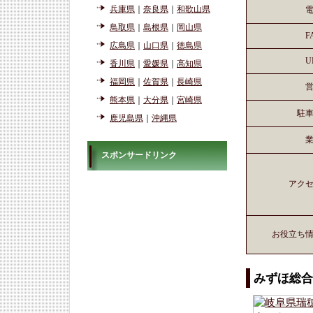
兵庫県
｜
奈良県
｜
和歌山県
鳥取県
｜
島根県
｜
岡山県
F
広島県
｜
山口県
｜
徳島県
U
香川県
｜
愛媛県
｜
高知県
福岡県
｜
佐賀県
｜
長崎県
熊本県
｜
大分県
｜
宮崎県
駐
鹿児島県
｜
沖縄県
スポンサードリンク
アク
お役立ち
みずほ総合