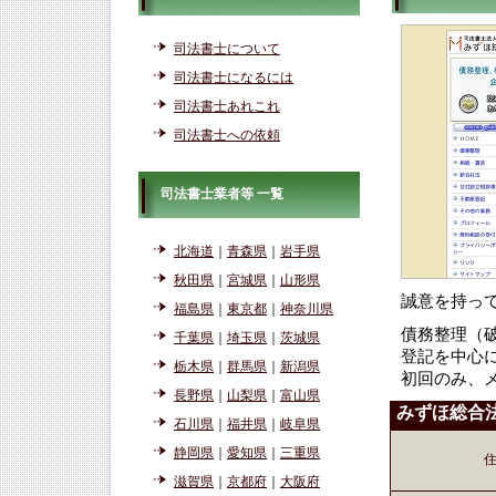
司法書士について
司法書士になるには
司法書士あれこれ
司法書士への依頼
司法書士業者等 一覧
北海道
｜
青森県
｜
岩手県
秋田県
｜
宮城県
｜
山形県
誠意を持っ
福島県
｜
東京都
｜
神奈川県
債務整理（
千葉県
｜
埼玉県
｜
茨城県
登記を中心
栃木県
｜
群馬県
｜
新潟県
初回のみ、
長野県
｜
山梨県
｜
富山県
みずほ総合
石川県
｜
福井県
｜
岐阜県
静岡県
｜
愛知県
｜
三重県
滋賀県
｜
京都府
｜
大阪府