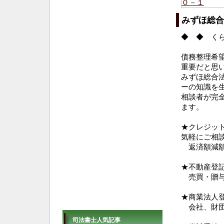
みずほ総合
◆ ◆ く
債務整理希
重要だと思
みずほ総合
ーの知識を
相談者が完
ます。
★クレジッ
気軽にご相
返済額減額
★不動産登
売買・贈与
★商業法人
会社、財団
司法書士人気記事