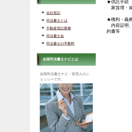
★供託手続
家賃増・減
会社登記
★権利・義
司法書士とは
内容証明、
不動産登記業務
約書等
司法書士会
司法書士の手数料
全国司法書士ナビとは
全国司法書士ナビ・管理人のシ
ョッシーです。