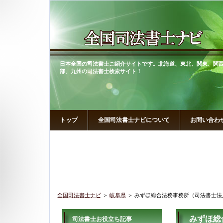
日本全国の司法書士ご紹介サイトです。北海道、東北、関東、関
部、九州の司法書士検索サイト！
トップ
全国司法書士ナビについて
お問い合わ
全国司法書士ナビ
＞
岐阜県
＞ みずほ総合法務事務所（司法書士法
みずほ総
司法書士お役立ち記事