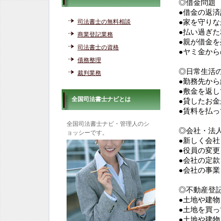
◎借金問題
●借金の返
司法書士の無料相談
●家を守り
●払い過ぎ
商業登記業務
●親が借金
司法書士の資格
●ヤミ金か
債務整理
◎日常生活
裁判業務
●勤務先か
●敷金を返
全国司法書士ナビとは
●貸したお
●賃料を払
全国司法書士ナビ・管理人のシ
◎会社・法
ョッシーです。
●新しく会
●役員の変
●会社の定
●会社の事
◎不動産登
●土地や建
●土地を買
●土地や建