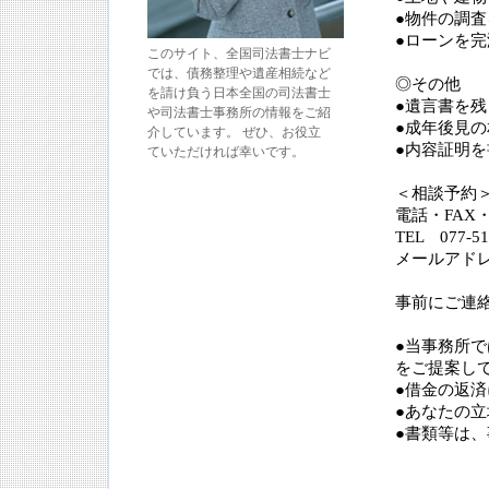
●物件の調
●ローンを
このサイト、全国司法書士ナビ
では、債務整理や遺産相続など
◎その他
を請け負う日本全国の司法書士
●遺言書を残
や司法書士事務所の情報をご紹
●成年後見
介しています。 ぜひ、お役立
●内容証明
ていただければ幸いです。
＜相談予約
電話・FAX
TEL 077-51
メールアドレス h
事前にご連
●当事務所
をご提案し
●借金の返
●あなたの
●書類等は