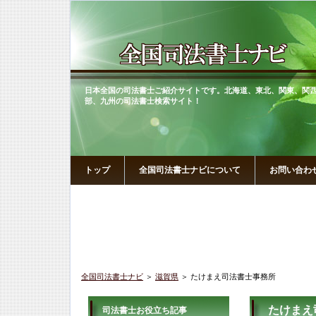
日本全国の司法書士ご紹介サイトです。北海道、東北、関東、関
部、九州の司法書士検索サイト！
トップ
全国司法書士ナビについて
お問い合わ
全国司法書士ナビ
＞
滋賀県
＞ たけまえ司法書士事務所
たけまえ
司法書士お役立ち記事