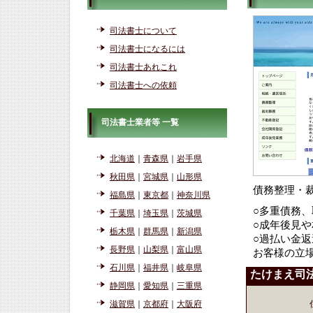
司法書士について
司法書士になるには
司法書士あれこれ
司法書士への依頼
司法書士業者等 一覧
北海道
｜
青森県
｜
岩手県
秋田県
｜
宮城県
｜
山形県
債務整理・
福島県
｜
東京都
｜
神奈川県
○多重債務
千葉県
｜
埼玉県
｜
茨城県
○成年後見や
栃木県
｜
群馬県
｜
新潟県
○過払い金
長野県
｜
山梨県
｜
富山県
お客様の立
石川県
｜
福井県
｜
岐阜県
たけまえ司
静岡県
｜
愛知県
｜
三重県
滋賀県
｜
京都府
｜
大阪府