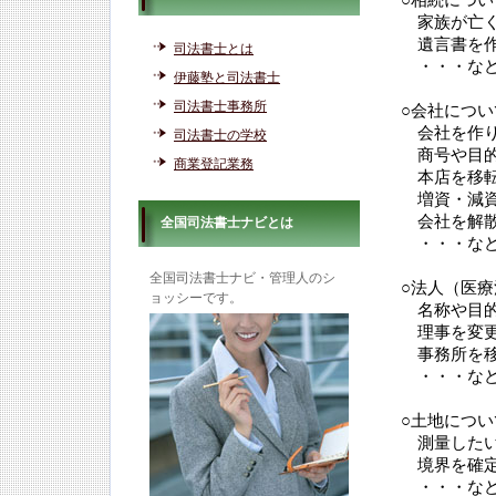
○相続につい
家族が亡く
遺言書を作
司法書士とは
・・・な
伊藤塾と司法書士
司法書士事務所
○会社につい
会社を作り
司法書士の学校
商号や目的
商業登記業務
本店を移転
増資・減資
会社を解散
全国司法書士ナビとは
・・・な
全国司法書士ナビ・管理人のシ
○法人（医
ョッシーです。
名称や目的
理事を変更
事務所を移
・・・な
○土地につい
測量したい
境界を確定
・・・な