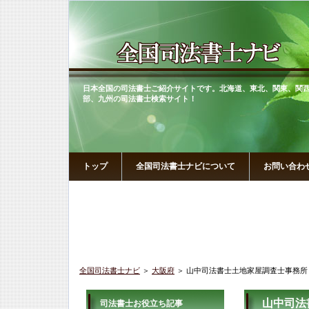
日本全国の司法書士ご紹介サイトです。北海道、東北、関東、関
部、九州の司法書士検索サイト！
トップ
全国司法書士ナビについて
お問い合わ
全国司法書士ナビ
＞
大阪府
＞ 山中司法書士土地家屋調査士事務所
山中司法
司法書士お役立ち記事