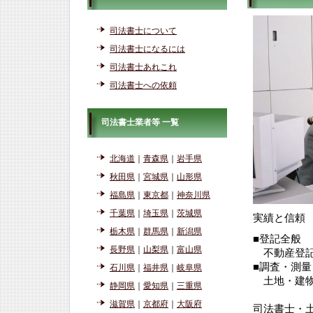
司法書士について
司法書士になるには
司法書士あれこれ
司法書士への依頼
司法書士業者等 一覧
北海道
｜
青森県
｜
岩手県
秋田県
｜
宮城県
｜
山形県
福島県
｜
東京都
｜
神奈川県
千葉県
｜
埼玉県
｜
茨城県
実績と信頼
栃木県
｜
群馬県
｜
新潟県
■登記全般
長野県
｜
山梨県
｜
富山県
不動産登記
■調査・測量
石川県
｜
福井県
｜
岐阜県
土地・建
静岡県
｜
愛知県
｜
三重県
滋賀県
｜
京都府
｜
大阪府
司法書士・