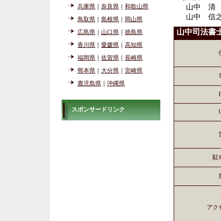
兵庫県
｜
奈良県
｜
和歌山県
山中 清
山中 信
鳥取県
｜
島根県
｜
岡山県
山中司法書
広島県
｜
山口県
｜
徳島県
香川県
｜
愛媛県
｜
高知県
福岡県
｜
佐賀県
｜
長崎県
熊本県
｜
大分県
｜
宮崎県
鹿児島県
｜
沖縄県
スポンサードリンク
駐
アク