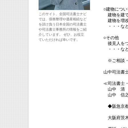
○建物につい
このサイト、全国司法書士ナビ
建物を建て
では、債務整理や遺産相続など
建物を増改
を請け負う日本全国の司法書士
・・・な
や司法書士事務所の情報をご紹
介しています。 ぜひ、お役立
○その他
ていただければ幸いです。
後見人をつ
・・・な
※ご相談・
山中司法書
≪司法書士
山中 清
山中 信
◆阪急京都
大阪府茨木市