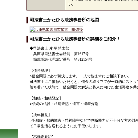
い。
司法書士かたひら法務事務所の地図
司法書士かたひら法務事務所の詳細をご紹介！
◆司法書士 片 平 慎太郎
兵庫県司法書士会所属 第1617号
簡裁訴訟代理認定番号 第812154号
【債務整理】
○借金問題は必ず解決します。一人で悩ますにご相談下さい。
司法書士にご依頼いただくと、借金の取り立てが一時的にストッ
落ち着いた状態で、借金問題の解決と将来に向けた生活再建を共
【相続・相続登記】
○相続の相談・相続登記・遺言・遺産分割
【成年後見】
○認知症・知的障害・精神障害などで判断能力が不十分な方の財
て日常生活を送れるようにお手伝いします。
【不動産登記】