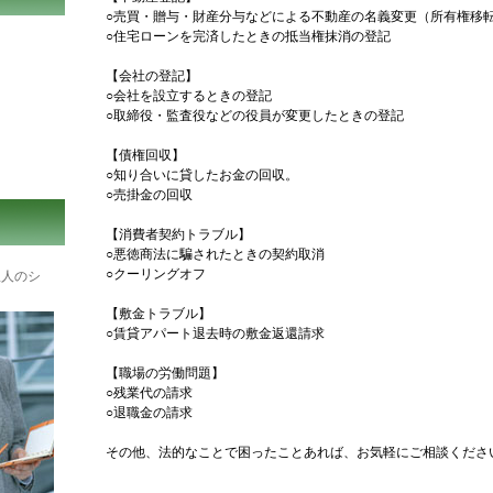
○売買・贈与・財産分与などによる不動産の名義変更（所有権移
○住宅ローンを完済したときの抵当権抹消の登記
【会社の登記】
○会社を設立するときの登記
○取締役・監査役などの役員が変更したときの登記
【債権回収】
○知り合いに貸したお金の回収。
○売掛金の回収
【消費者契約トラブル】
○悪徳商法に騙されたときの契約取消
○クーリングオフ
理人のシ
【敷金トラブル】
○賃貸アパート退去時の敷金返還請求
【職場の労働問題】
○残業代の請求
○退職金の請求
その他、法的なことで困ったことあれば、お気軽にご相談くださ