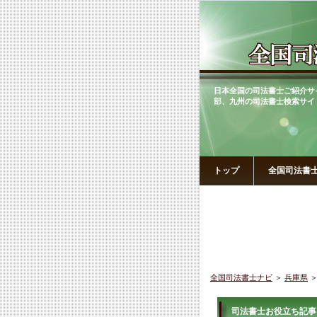
日本全国の司法書士ご紹介サ
部、九州の司法書士検索サイ
トップ
全国司法書
全国司法書士ナビ
＞
兵庫県
＞
司法書士お役立ち記事