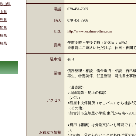
歌山県
電話
079-451-7905
山県
島県
FAX
079-451-7906
知県
URL
http://www.katahira-office.com
崎県
午前９時－午後７時（定休日：日祝）
崎県
営業
※事前にご連絡いただけば、休日・夜間
駐車場
有り
債務整理・相談、借金返済・相談、自己
業種
再生、特定調停、任意整理、司法書士事
（最寄駅）
○山陽電鉄・尾上の松駅
（バス）
アクセス
○稲屋中央停留所（かこバス）から徒歩5
（その他）
○加古川市立鳩里小学校 東門から南へ200
○費用（報酬）は分割支払いも可能です。
い。
お役立ち情報
○その他、分からないことがあれば何でも