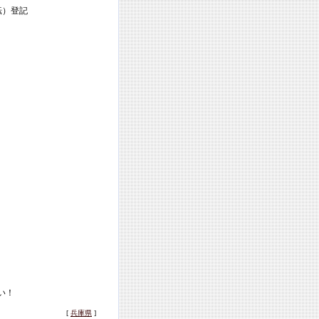
転）登記
い！
[
兵庫県
]