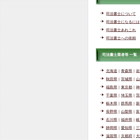
司法書士について
司法書士になるには
司法書士あれこれ
司法書士への依頼
司法書士業者等 一覧
北海道
｜
青森県
｜
岩
秋田県
｜
宮城県
｜
山
福島県
｜
東京都
｜
神
千葉県
｜
埼玉県
｜
茨
栃木県
｜
群馬県
｜
新
長野県
｜
山梨県
｜
富
石川県
｜
福井県
｜
岐
静岡県
｜
愛知県
｜
三
滋賀県
｜
京都府
｜
大