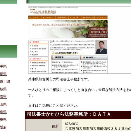
手県
形県
兵庫県加古川市の司法書士事務所です。
奈川県
城県
一人ひとりのご相談にじっくりと向き合い，最適な解決方法をわ
す。
潟県
山県
まずはご気軽にご相談ください。
阜県
司法書士かたひら法務事務所：ＤＡＴＡ
重県
675-0032
住所
阪府
兵庫県加古川市加古川町備後３８１番地