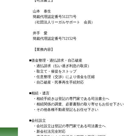
【司法書士】
山本 泰生
簡裁代理認定番号512271号
（社団法人リーガルサポート 会員）
井手 愛
簡裁代理認定番号712152号
【業務内容】
■借金整理・過払請求・自己破産
・過払請求（払い過ぎ利息の取戻）
・取立て・催促をストップ
・任意整理（交渉）により借金を圧縮
・自己破産・民事再生手続対応
■相続・遺言
・相続手続きは登記の専門家である司法書士へ
・相続関係の調査、必要書類の取り寄せもお任せ下さい
・その他各種不動産登記もお任せ下さい
■会社設立
・会社設立は登記の専門家である司法書士へ
・新会社法完全対応