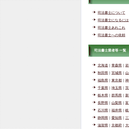
司法書士について
司法書士になるには
司法書士あれこれ
司法書士への依頼
司法書士業者等 一覧
北海道
｜
青森県
｜
岩
秋田県
｜
宮城県
｜
山
福島県
｜
東京都
｜
神
千葉県
｜
埼玉県
｜
茨
栃木県
｜
群馬県
｜
新
長野県
｜
山梨県
｜
富
石川県
｜
福井県
｜
岐
静岡県
｜
愛知県
｜
三
滋賀県
｜
京都府
｜
大