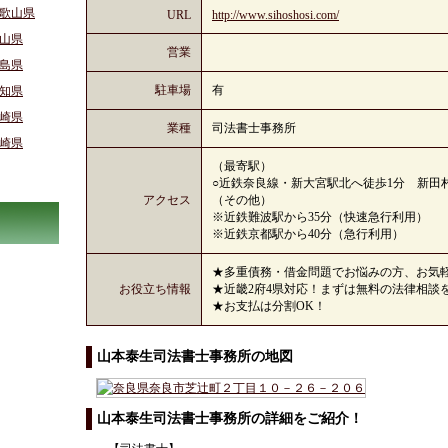
歌山県
URL
http://www.sihoshosi.com/
山県
営業
島県
駐車場
有
知県
崎県
業種
司法書士事務所
崎県
（最寄駅）
○近鉄奈良線・新大宮駅北へ徒歩1分 新田村
アクセス
（その他）
※近鉄難波駅から35分（快速急行利用）
※近鉄京都駅から40分（急行利用）
★多重債務・借金問題でお悩みの方、お気
お役立ち情報
★近畿2府4県対応！まずは無料の法律相談
★お支払は分割OK！
山本泰生司法書士事務所の地図
山本泰生司法書士事務所の詳細をご紹介！