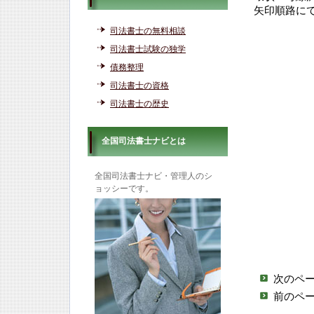
矢印順路に
司法書士の無料相談
司法書士試験の独学
債務整理
司法書士の資格
司法書士の歴史
全国司法書士ナビとは
全国司法書士ナビ・管理人のシ
ョッシーです。
次のペ
前のペ