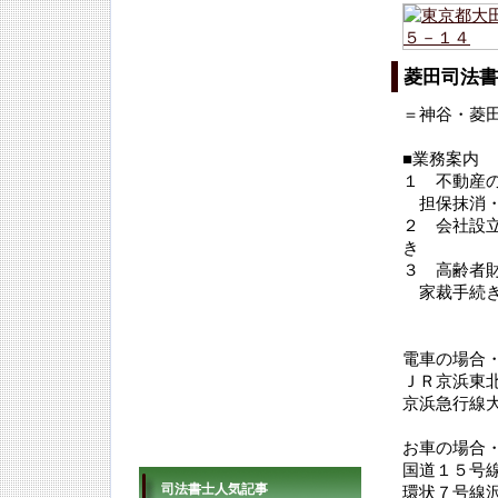
菱田司法書
＝神谷・菱
■業務案内
１ 不動産
担保抹消・
２ 会社設
き
３ 高齢者
家裁手続き
電車の場合
ＪＲ京浜東
京浜急行線
お車の場合
国道１５号
司法書士人気記事
環状７号線