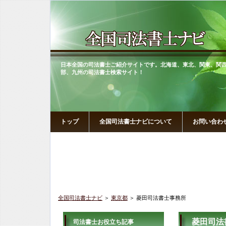
日本全国の司法書士ご紹介サイトです。北海道、東北、関東、関
部、九州の司法書士検索サイト！
トップ
全国司法書士ナビについて
お問い合わ
全国司法書士ナビ
＞
東京都
＞ 菱田司法書士事務所
菱田司法
司法書士お役立ち記事