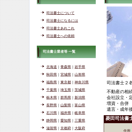
司法書士について
司法書士になるには
司法書士あれこれ
司法書士への依頼
司法書士業者等 一覧
北海道
｜
青森県
｜
岩手県
秋田県
｜
宮城県
｜
山形県
福島県
｜
東京都
｜
神奈川県
司法書士２
千葉県
｜
埼玉県
｜
茨城県
不動産の相
会社設立・
栃木県
｜
群馬県
｜
新潟県
増資・合併
長野県
｜
山梨県
｜
富山県
遺言・成年
石川県
｜
福井県
｜
岐阜県
菱田司法書
静岡県
｜
愛知県
｜
三重県
滋賀県
｜
京都府
｜
大阪府
住所