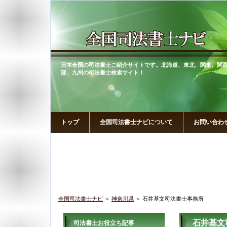
日本全国の司法書士ご紹介サイトです。北海道、東北、関東、関
部、九州の司法書士検索サイト！
トップ
全国司法書士ナビについて
お問い合わ
全国司法書士ナビ
＞
神奈川県
＞ 石井基文司法書士事務所
石井基文
司法書士お役立ち記事