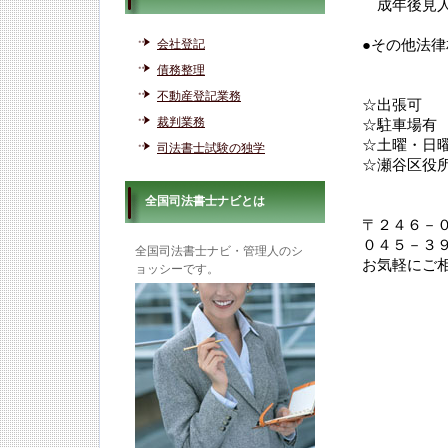
成年後見人
会社登記
●その他法律
債務整理
不動産登記業務
☆出張可
裁判業務
☆駐車場有
☆土曜・日
司法書士試験の独学
☆瀬谷区役
全国司法書士ナビとは
〒２４６－
０４５－３
全国司法書士ナビ・管理人のシ
お気軽にご
ョッシーです。