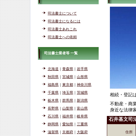
司法書士について
司法書士になるには
司法書士あれこれ
司法書士への依頼
司法書士業者等 一覧
北海道
｜
青森県
｜
岩手県
秋田県
｜
宮城県
｜
山形県
福島県
｜
東京都
｜
神奈川県
千葉県
｜
埼玉県
｜
茨城県
相続・登記
栃木県
｜
群馬県
｜
新潟県
不動産・商
長野県
｜
山梨県
｜
富山県
身近な法律
石川県
｜
福井県
｜
岐阜県
石井基文司
静岡県
｜
愛知県
｜
三重県
滋賀県
｜
京都府
｜
大阪府
住所