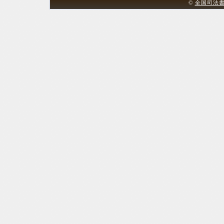
©
全国司法