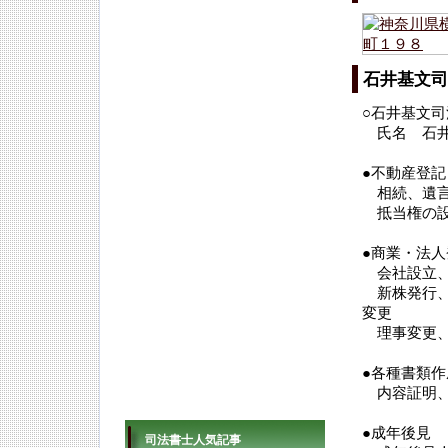
石井基文司
○石井基文司
氏名 石井
●不動産登記
相続、遺言
抵当権の設
●商業・法人
会社設立、
新株発行、
変更
理事変更、
●各種書類作
内容証明、
●成年後見
司法書士人気記事