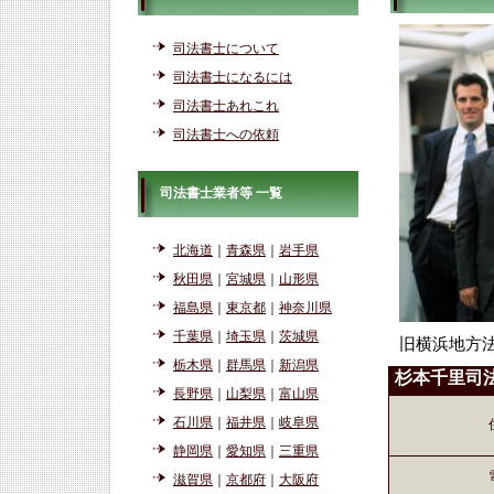
司法書士について
司法書士になるには
司法書士あれこれ
司法書士への依頼
司法書士業者等 一覧
北海道
｜
青森県
｜
岩手県
秋田県
｜
宮城県
｜
山形県
福島県
｜
東京都
｜
神奈川県
千葉県
｜
埼玉県
｜
茨城県
旧横浜地方
栃木県
｜
群馬県
｜
新潟県
杉本千里司
長野県
｜
山梨県
｜
富山県
石川県
｜
福井県
｜
岐阜県
静岡県
｜
愛知県
｜
三重県
滋賀県
｜
京都府
｜
大阪府