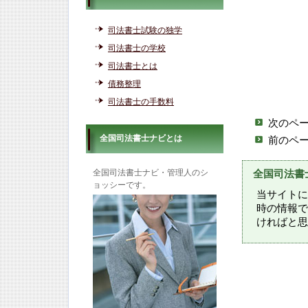
司法書士試験の独学
司法書士の学校
司法書士とは
債務整理
司法書士の手数料
次のペ
全国司法書士ナビとは
前のペ
全国司法書士ナビ・管理人のシ
全国司法書
ョッシーです。
当サイトに
時の情報で
ければと思