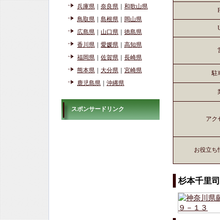
兵庫県
｜
奈良県
｜
和歌山県
鳥取県
｜
島根県
｜
岡山県
広島県
｜
山口県
｜
徳島県
香川県
｜
愛媛県
｜
高知県
福岡県
｜
佐賀県
｜
長崎県
熊本県
｜
大分県
｜
宮崎県
駐
鹿児島県
｜
沖縄県
スポンサードリンク
アク
お役立ち
杉本千里司