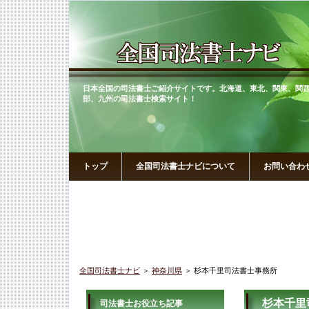
日本全国の司法書士ご紹介サイトです。北海道、東北、関東、関
部、九州の司法書士検索サイト！
トップ
全国司法書士ナビについて
お問い合わ
全国司法書士ナビ
＞
神奈川県
＞ 杉本千里司法書士事務所
杉本千里
司法書士お役立ち記事