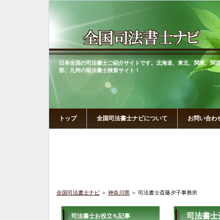
日本全国の司法書士ご紹介サイトです。北海道、東北、関東、関
部、九州の司法書士検索サイト！
トップ
全国司法書士ナビについて
お問い合わ
全国司法書士ナビ
＞
神奈川県
＞ 司法書士斎藤夕子事務所
司法書士
司法書士お役立ち記事