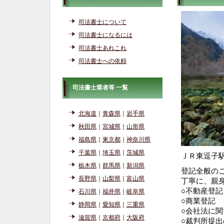
司法書士について
司法書士になるには
司法書士あれこれ
司法書士への依頼
司法書士業者等 一覧
北海道
｜
青森県
｜
岩手県
秋田県
｜
宮城県
｜
山形県
福島県
｜
東京都
｜
神奈川県
千葉県
｜
埼玉県
｜
茨城県
ＪＲ東逗子
栃木県
｜
群馬県
｜
新潟県
登記全般の
長野県
｜
山梨県
｜
富山県
丁寧に、親
○不動産登記
石川県
｜
福井県
｜
岐阜県
○商業登記
静岡県
｜
愛知県
｜
三重県
○会社法に
滋賀県
｜
京都府
｜
大阪府
○裁判所提