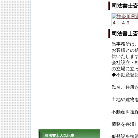
司法書士斎
司法書士斎
当事務所は
お客様との
供いたしま
会社設立・
の立場に立
◆不動産登
氏名、住所
土地や建物
不動産を担
債務を弁済
司法書士人気記事
仮登記を抹