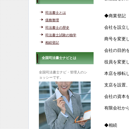
司法書士とは
◆商業登記
債務整理
会社を設立
司法書士の歴史
司法書士試験の独学
商号を変更
相続登記
会社の目的
全国司法書士ナビとは
役員を変更
全国司法書士ナビ・管理人のシ
本店を移転
ョッシーです。
支店を設置
会社の資本
有限会社か
◆相続