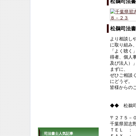
松鵜司法書
松鵜司法書
より相談し
に取り組み
「よく聴く
得者、個人
及び法人）
まずに、
ぜひご相談
にどうぞ。
皆様からの
◆◆ 松鵜
〒２７５－
千葉県習志
ＴＥＬ ：
司法書士人気記事