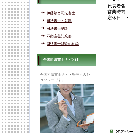
ＦＡＸ ：
代表者名 
営業時間 
伊藤塾と司法書士
定休日 ：
司法書士の就職
司法書士試験
不動産登記業務
司法書士試験の独学
全国司法書士ナビとは
全国司法書士ナビ・管理人のシ
ョッシーです。
次のペ