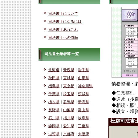
司法書士について
司法書士になるには
司法書士あれこれ
司法書士への依頼
司法書士業者等 一覧
北海道
｜
青森県
｜
岩手県
秋田県
｜
宮城県
｜
山形県
債務整理・
福島県
｜
東京都
｜
神奈川県
◆任意整理
千葉県
｜
埼玉県
｜
茨城県
◆通常（少
栃木県
｜
群馬県
｜
新潟県
◆相続・贈
長野県
｜
山梨県
｜
富山県
◆設立・増
石川県
｜
福井県
｜
岐阜県
松鵜司法書
静岡県
｜
愛知県
｜
三重県
滋賀県
｜
京都府
｜
大阪府