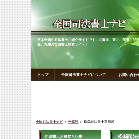
日本全国の司法書士ご紹介サイトです。北海道、東北、関東、関
部、九州の司法書士検索サイト！
トップ
全国司法書士ナビについて
お問い合わ
全国司法書士ナビ
＞
千葉県
＞ 松鵜司法書士事務所
松鵜司法
司法書士お役立ち記事