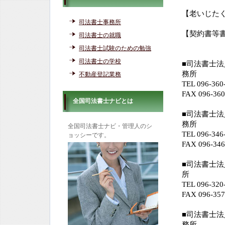
【老いじたく
司法書士事務所
【契約書等書
司法書士の就職
司法書士試験のための勉強
司法書士の学校
■司法書士
務所
不動産登記業務
TEL 096-
FAX 096-360
全国司法書士ナビとは
■司法書士
務所
全国司法書士ナビ・管理人のシ
TEL 096-
ョッシーです。
FAX 096-346
■司法書士
所
TEL 096
FAX 096-357
■司法書士
務所