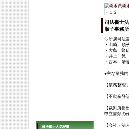
司法書士法
順子事務所
◇所属司法
・山崎 順子
・大島 隆広
・井上 勉 
・西本 清隆
●主な業務内
【債務整理手
【不動産登記
【裁判所提出
申立書類の
【会社・法人
司法書士人気記事