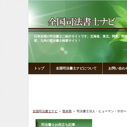
日本全国の司法書士ご紹介サイトです。北海道、東北、関東、関
部、九州の司法書士検索サイト！
トップ
全国司法書士ナビについて
お問い合わ
全国司法書士ナビ
＞
熊本県
＞ 司法書士法人・ヒューマン・サポ
司法書士
司法書士お役立ち記事