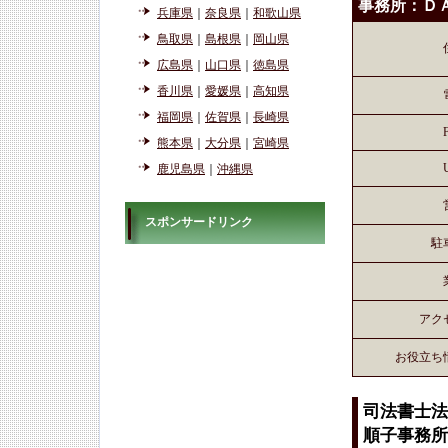
事務所：Ｄ
兵庫県
｜
奈良県
｜
和歌山県
鳥取県
｜
島根県
｜
岡山県
広島県
｜
山口県
｜
徳島県
香川県
｜
愛媛県
｜
高知県
福岡県
｜
佐賀県
｜
長崎県
熊本県
｜
大分県
｜
宮崎県
鹿児島県
｜
沖縄県
スポンサードリンク
駐
アク
お役立ち
司法書士法
順子事務所