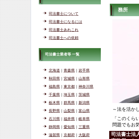
務所
司法書士について
司法書士になるには
司法書士あれこれ
司法書士への依頼
司法書士業者等 一覧
北海道
｜
青森県
｜
岩手県
秋田県
｜
宮城県
｜
山形県
福島県
｜
東京都
｜
神奈川県
千葉県
｜
埼玉県
｜
茨城県
栃木県
｜
群馬県
｜
新潟県
～法を活か
長野県
｜
山梨県
｜
富山県
「このくら
石川県
｜
福井県
｜
岐阜県
問題でもお
静岡県
｜
愛知県
｜
三重県
司法書士法
滋賀県
｜
京都府
｜
大阪府