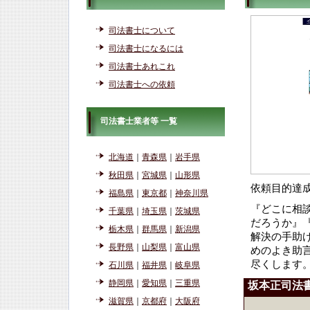
司法書士について
司法書士になるには
司法書士あれこれ
司法書士への依頼
司法書士業者等 一覧
北海道
｜
青森県
｜
岩手県
秋田県
｜
宮城県
｜
山形県
依頼目的達
福島県
｜
東京都
｜
神奈川県
『どこに相
千葉県
｜
埼玉県
｜
茨城県
だろうか』
栃木県
｜
群馬県
｜
新潟県
解決の手助
長野県
｜
山梨県
｜
富山県
めのよき助
尽くします
石川県
｜
福井県
｜
岐阜県
静岡県
｜
愛知県
｜
三重県
坂本正司法
滋賀県
｜
京都府
｜
大阪府