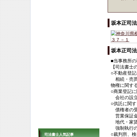
坂本正司法
坂本正司法
■当事務所の
【司法書士
○不動産登
相続・売買
物権に関す
○商業登記
会社の設立
○供託に関す
債権者の受
営業保証金
地代・家賃
強制執行の
○裁判所、
司法書士人気記事