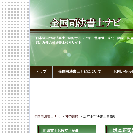
日本全国の司法書士ご紹介サイトです。北海道、東北、関東、関
部、九州の司法書士検索サイト！
トップ
全国司法書士ナビについて
お問い合わ
全国司法書士ナビ
＞
神奈川県
＞ 坂本正司法書士事務所
坂本正司
司法書士お役立ち記事