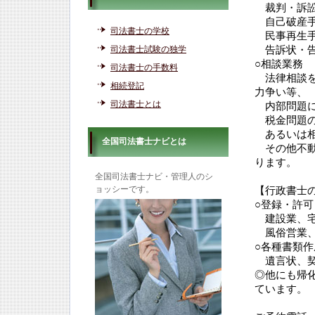
裁判・訴訟
自己破産手
司法書士の学校
民事再生手
司法書士試験の独学
告訴状・告
○相談業務
司法書士の手数料
法律相談を
相続登記
力争い等、
司法書士とは
内部問題に
税金問題の
あるいは相
全国司法書士ナビとは
その他不動
ります。
全国司法書士ナビ・管理人のシ
ョッシーです。
【行政書士
○登録・許
建設業、宅
風俗営業、
○各種書類作
遺言状、契
◎他にも帰
ています。